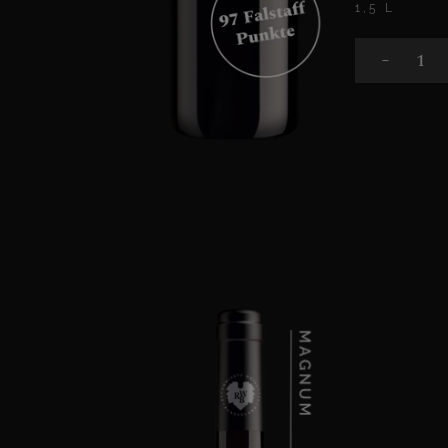
1,5 L
-