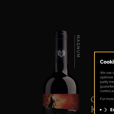
Cuvée
Kers