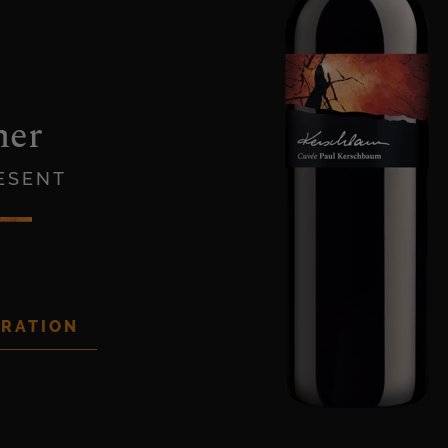
her
RESENT
RATION