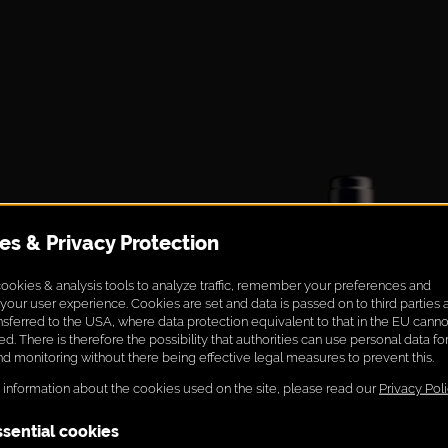
 Paul
chbaum