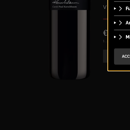
VINTAGE
€
119
0
1,5 L
-