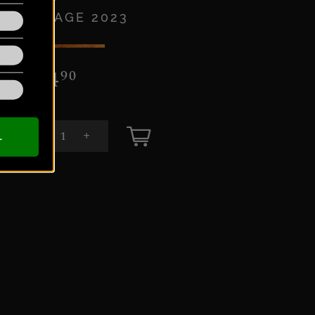
VINTAGE 2023
€
34
90
0,75 L
+
-