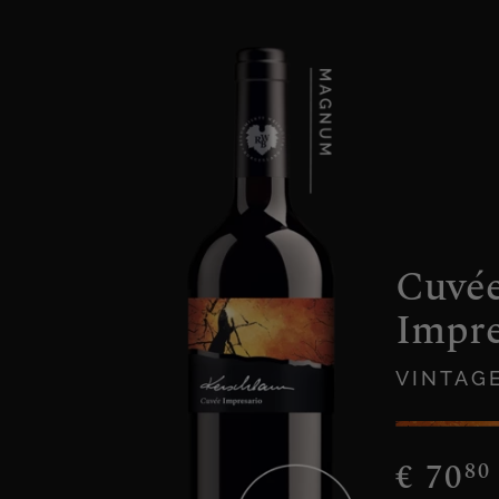
Cuvé
Impre
VINTAGE
€
70
80