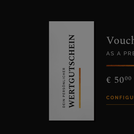
Vouc
AS A P
€
50
00
CONFIGU