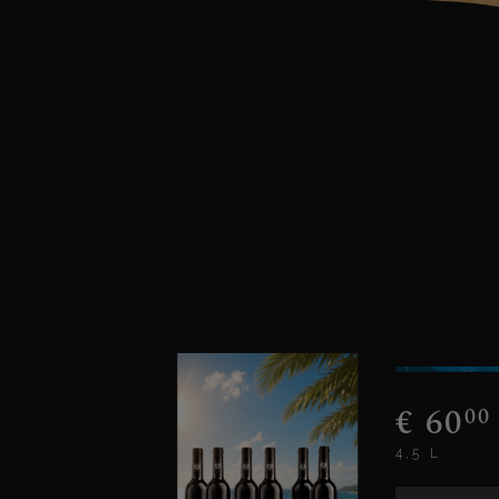
€
60
00
4,5 L